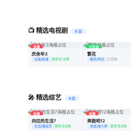
📺 精选电视剧
6 部
热播
已完结
庆余年3
繁花
更新至18集
已完结
古装/权谋
都市/年代
🎤 精选综艺
6 部
热播
热播
向往的生活7
奔跑吧12
更新至8期
更新至6期
生活/慢综艺
竞技/真人秀