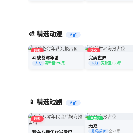
🎨 精选动漫
6 部
热播
热播
斗破苍穹年番
完美世界
更新至128集
更新至156集
玄幻
玄幻
📱 精选短剧
6 部
热播
已完结
无双
全24集
悬疑/反转
我在八零年代当后妈