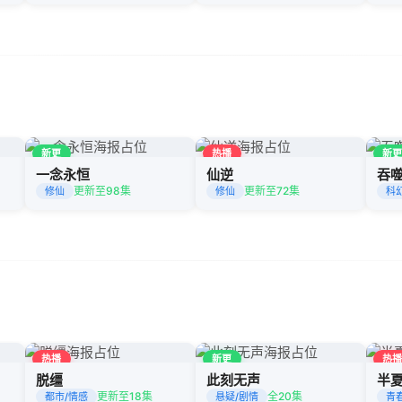
新更
热播
新
一念永恒
仙逆
吞
更新至98集
更新至72集
修仙
修仙
科
热播
新更
热
脱缰
此刻无声
半
更新至18集
全20集
都市/情感
悬疑/剧情
青