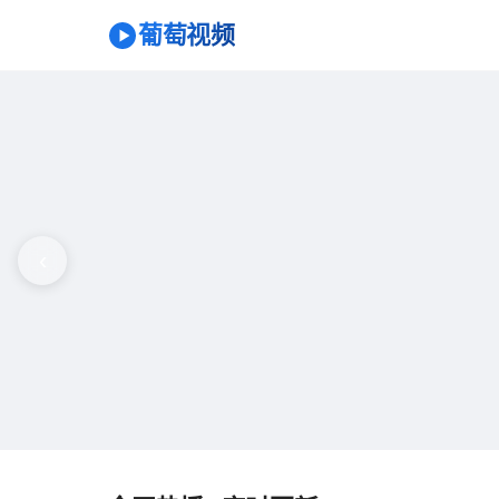
葡萄视频
破晓行动
🔥 热播
悬疑 / 犯罪
更新至 16 集
‹