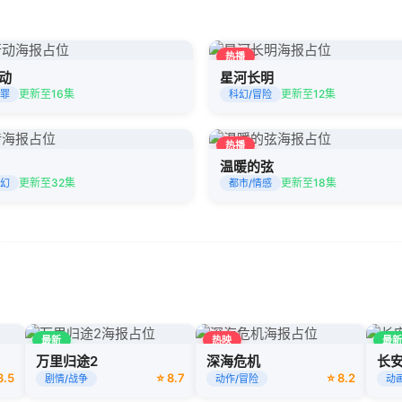
热播
动
星河长明
更新至16集
更新至12集
犯罪
科幻/冒险
热播
温暖的弦
更新至32集
更新至18集
奇幻
都市/情感
最新
热映
最
万里归途2
深海危机
长安
8.5
⭐ 8.7
⭐ 8.2
剧情/战争
动作/冒险
动