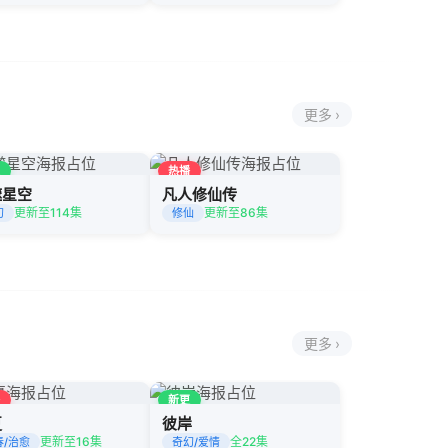
更多 ›
更
热播
噬星空
凡人修仙传
更新至114集
更新至86集
幻
修仙
更多 ›
播
新更
夏
彼岸
更新至16集
全22集
春/治愈
奇幻/爱情