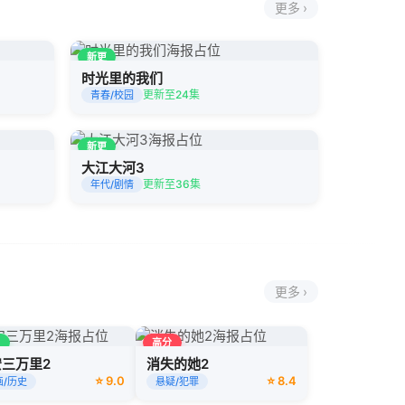
更多 ›
新更
时光里的我们
更新至24集
青春/校园
新更
大江大河3
更新至36集
年代/剧情
更多 ›
新
高分
三万里2
消失的她2
⭐ 9.0
⭐ 8.4
画/历史
悬疑/犯罪