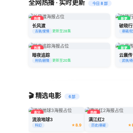
全网热播 · 实时更新
今日 8 部
热播
新更
长风渡
破晓行
更新至28集
古装/爱情
悬疑/
热播
新更
暗夜追踪
云襄传
更新至20集
刑侦/剧情
武侠/
🎬 精选电影
6 部
高分
热映
流浪地球3
满江红2
⭐ 8.9
⭐ 
科幻
历史/悬疑