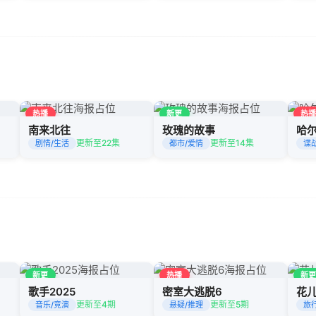
热播
新更
热
南来北往
玫瑰的故事
哈
更新至22集
更新至14集
剧情/生活
都市/爱情
谍
新更
热播
新
歌手2025
密室大逃脱6
花
更新至4期
更新至5期
音乐/竞演
悬疑/推理
旅